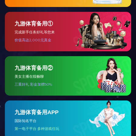
炫彩乐鱼在线官网
的设计更具吸引力，
用，炫彩乐鱼在线官
欢迎咨询乐鱼在线
官网新材