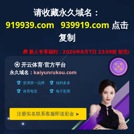
乐鱼在线平台
87157829
股票代码
厂家直销·专注
301077
投诉热线：
乐鱼在线官网布
0571-
生产研发
乐鱼在线官网
乐鱼在线官
乐鱼在线官
辅料
新材
88156161
CNSS
网面料
网布
网材料
乐鱼在线官网新
乐鱼
材资讯
印花乐鱼在线官网面
普亮乐鱼在线官网布
乐鱼在线官网背心
乐鱼在线官网布
炫彩
高亮
阻
料
炫彩乐鱼在线官网
公司公告
品质的热贴膜为用
乐鱼在线平台动态