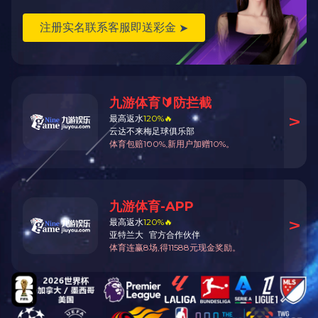
耐干洗乐鱼在线官网布
乐
乐鱼在线官网自粘贴
CNSS热销乐鱼在线官网服
C
多功能乐鱼在线官网安全背心 汽车用乐鱼在线官网马甲可印字
炫
交通乐鱼在线官网马甲乐鱼在线官网衣正反可印字
黑
港式交通路政乐鱼在线官网雨衣多口袋可印刷
乐
cnss乐鱼在线官网棉衣冬季加厚乐鱼在线官网防寒服道路交通安全荧光棉衣外套
经
摩托车成人男女防暴雨乐鱼在线官网雨衣套装
柔
产
品
黄
导
航